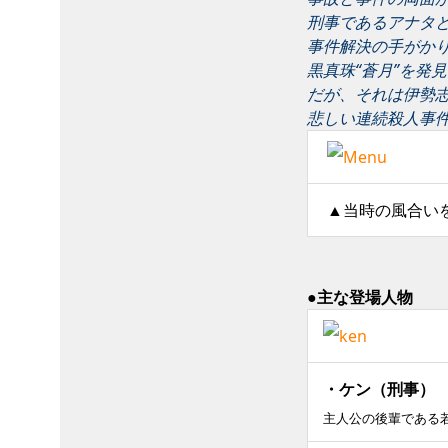
刑事であるアナタ
事件解決の手がか
黒真珠“蒼月”を発
だが、それは伊勢
悲しい連続殺人事件
▲当時の風合い
●主な登場人物
・ケン（刑事）
主人公の後輩である