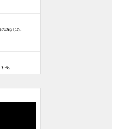
海の幼なじみ。
」社長。