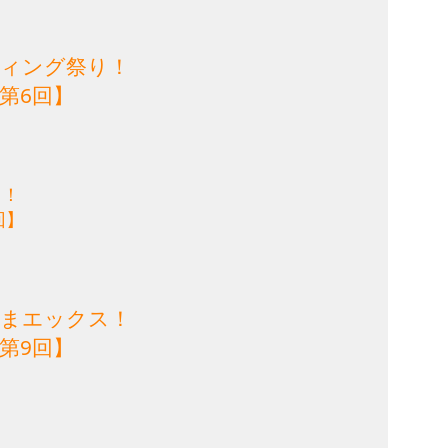
ティング祭り！
第6回】
1！
回】
れまエックス！
第9回】