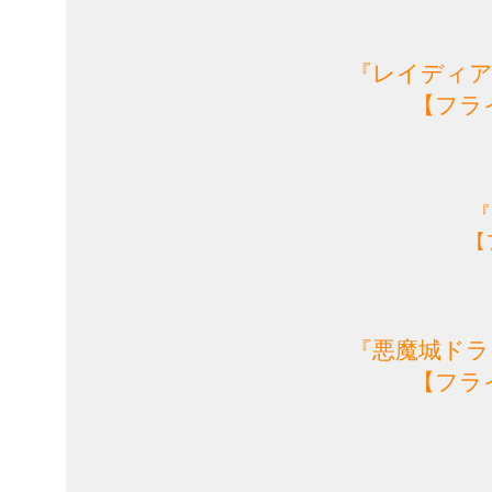
『レイディア
【フラ
『
【
『悪魔城ドラ
【フラ