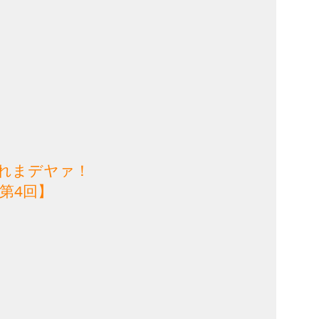
れまデヤァ！
第4回】