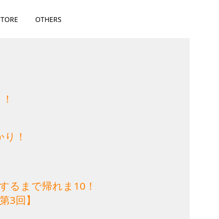
STORE
OTHERS
り！
かり！
アするまで帰れま10！
第3回】