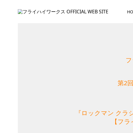
H
フ
第2
『ロックマン クラシ
【フラ