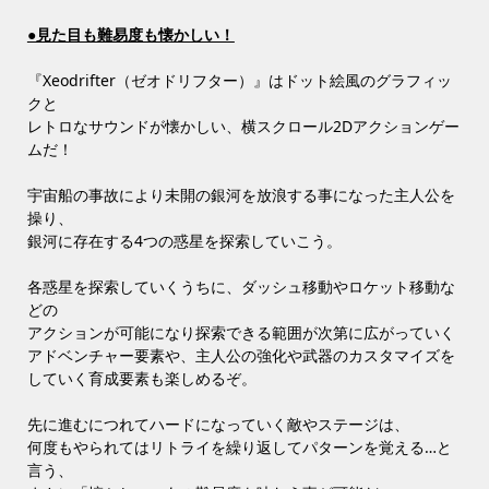
●見た目も難易度も懐かしい！
『Xeodrifter（ゼオドリフター）』はドット絵風のグラフィッ
クと
レトロなサウンドが懐かしい、横スクロール2Dアクションゲー
ムだ！
宇宙船の事故により未開の銀河を放浪する事になった主人公を
操り、
銀河に存在する4つの惑星を探索していこう。
各惑星を探索していくうちに、ダッシュ移動やロケット移動な
どの
アクションが可能になり探索できる範囲が次第に広がっていく
アドベンチャー要素や、主人公の強化や武器のカスタマイズを
していく育成要素も楽しめるぞ。
先に進むにつれてハードになっていく敵やステージは、
何度もやられてはリトライを繰り返してパターンを覚える…と
言う、