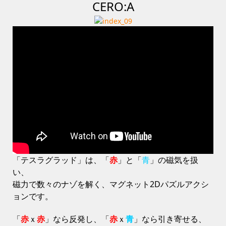
CERO:A
「テスラグラッド」は、「
赤
」と「
青
」の磁気を扱
い、
磁力で数々のナゾを解く、マグネット2Dパズルアクシ
ョンです。
「
赤
ｘ
赤
」なら反発し、「
赤
ｘ
青
」なら引き寄せる、