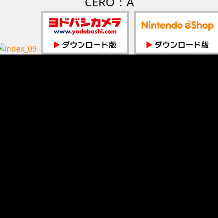
CERO：A