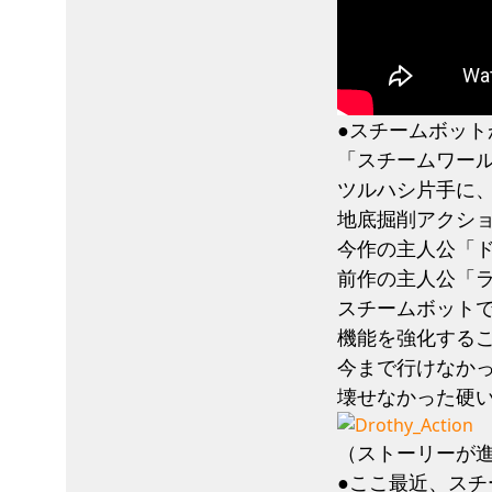
●スチームボッ
「スチームワー
ツルハシ片手に
地底掘削アクシ
今作の主人公「
前作の主人公「
スチームボット
機能を強化する
今まで行けなか
壊せなかった硬
（ストーリーが
●ここ最近、ス