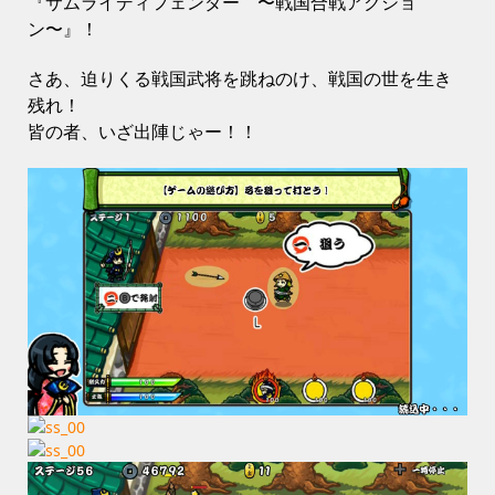
『サムライディフェンダー 〜戦国合戦アクショ
ン〜』！
さあ、迫りくる戦国武将を跳ねのけ、戦国の世を生き
残れ！
皆の者、いざ出陣じゃー！！