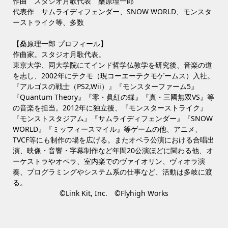
作曲 スタジオ月歌代表 桑原理一郎
代表作 サムライディフェンダー、SNOW WORLD、モンスタ
ーストライク等、多数
【桑原理一郎 プロフィール】
作曲家。スタジオ月歌代表。
東京大学、同大学院にてインド哲学仏教学を研究後、音楽の道
を志し、2002年にテクモ（現コーエーテクモゲームス）入社。
『アルゴスの戦士（PS2,Wii）』『モンスターファーム5』
『Quantum Theory』『零・眞紅の蝶』『真・三國無双VS』等
の音楽を担当。2012年に独立後、『モンスターストライク』
『モンストスタジアム』『サムライディフェンダー』『SNOW
WORLD』『ミッフィースマイル』等ゲームの他、アニメ、
TVCF等にも制作の場を広げる。またオペラ公演における合唱出
演、映像・音響・字幕制作など年間20公演ほどに関わる他、オ
ーケストラやオペラ、室内楽でのヴァイオリン、ヴィオラ演
奏、プログラミングやシステム系の仕事など、活動は多岐に渡
る。
©Link Kit, Inc. ©Flyhigh Works