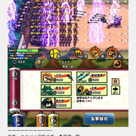
——————————–