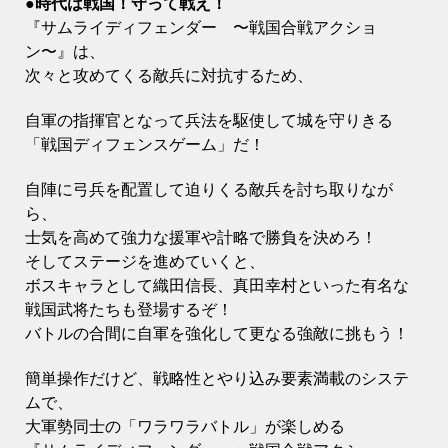
●時代は戦国！守って戦え！
『サムライディフェンダー 〜戦国合戦アクショ
ン〜』は、
次々と攻めてくる敵兵に対抗するため、
自軍の指揮官となって兵法を駆使して城を守りきる
「戦国ディフェンスゲーム」だ！
自陣に弓兵を配置して迫りくる敵兵を討ち取りなが
ら、
士気を高めて強力な援軍や計略で勝負を決めろ！
そしてステージを進めていくと、
ボスキャラとして織田信長、真田幸村といった有名な
戦国武将たちも
登場するぞ！
バトルの合間に自軍を強化して更なる強敵に挑もう！
簡単操作だけど、戦略性とやり込み要素満載のシステ
ムで、
大軍勢同士の「ワラワラバトル」が楽しめる