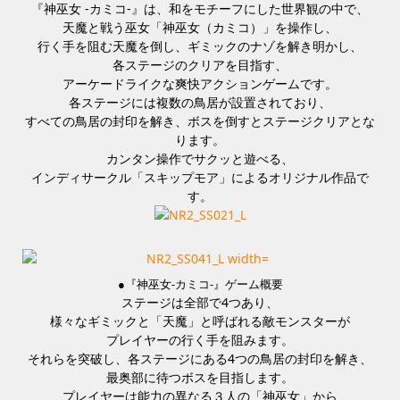
『神巫女 -カミコ-』は、和をモチーフにした世界観の中で、
天魔と戦う巫女「神巫女（カミコ）」を操作し、
行く手を阻む天魔を倒し、ギミックのナゾを解き明かし、
各ステージのクリアを目指す、
アーケードライクな爽快アクションゲームです。
各ステージには複数の鳥居が設置されており、
すべての鳥居の封印を解き、ボスを倒すとステージクリアとな
ります。
カンタン操作でサクッと遊べる、
インディサークル「スキップモア」によるオリジナル作品で
す。
●『神巫女-カミコ-』ゲーム概要
ステージは全部で4つあり、
様々なギミックと「天魔」と呼ばれる敵モンスターが
プレイヤーの行く手を阻みます。
それらを突破し、各ステージにある4つの鳥居の封印を解き、
最奥部に待つボスを目指します。
プレイヤーは能力の異なる３人の「神巫女」から