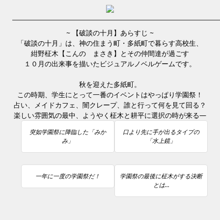
~ 【破談の十月】あらすじ ~
「破談の十月」は、神の住まう町・多紙町で暮らす高校生、
紺野柾木【こんの まさき】とその仲間達が過ごす
１０月の出来事を描いたビジュアルノベルゲームです。
秋を迎えた多紙町。
この時期、学生にとって一番のイベントはやっぱり学園祭！
占い、メイドカフェ、闇クレープ、誰と行って何を見て回る？
楽しい雰囲気の最中、ようやく柾木と耕平に選択の時が来る—
突如学園祭に降臨した「みか
口より先に手が出るタイプの
み」
「水上鏡」
一年に一度の学園祭だ！
学園祭の最後に柾木がする決断
とは…