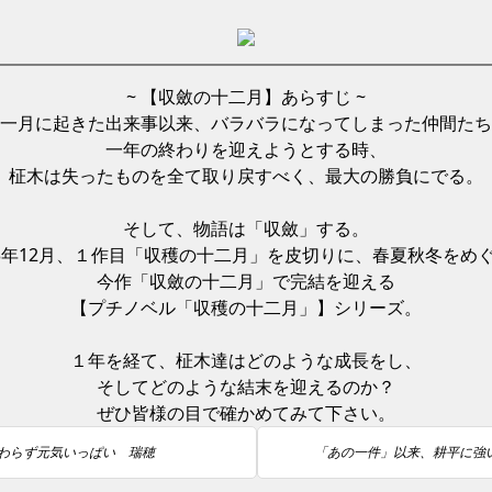
~ 【収斂の十二月】あらすじ ~
一月に起きた出来事以来、バラバラになってしまった仲間たち
一年の終わりを迎えようとする時、
柾木は失ったものを全て取り戻すべく、最大の勝負にでる。
そして、物語は「収斂」する。
13年12月、１作目「収穫の十二月」を皮切りに、春夏秋冬をめ
今作「収斂の十二月」で完結を迎える
【プチノベル「収穫の十二月」】シリーズ。
１年を経て、柾木達はどのような成長をし、
そしてどのような結末を迎えるのか？
ぜひ皆様の目で確かめてみて下さい。
わらず元気いっぱい 瑞穂
「あの一件」以来、耕平に強