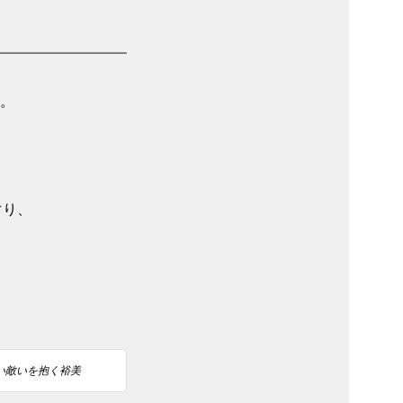
。
ぐり、
い敵いを抱く裕美