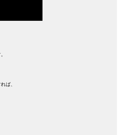
す。
すれば、