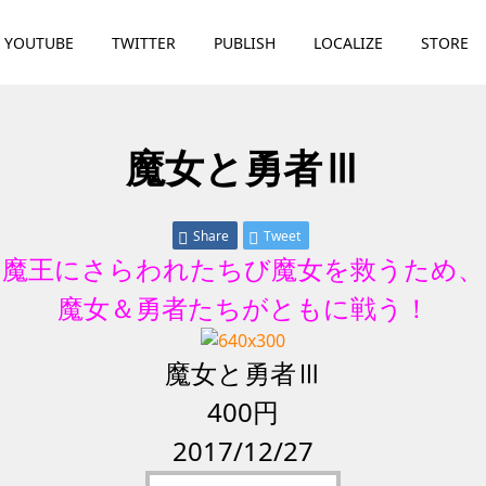
YOUTUBE
TWITTER
PUBLISH
LOCALIZE
STORE
魔女と勇者Ⅲ
Share
Tweet
魔王にさらわれたちび魔女を救うため、
魔女＆勇者たちがともに戦う！
魔女と勇者Ⅲ
400円
2017/12/27