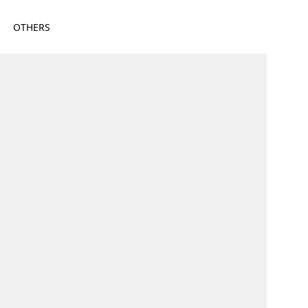
OTHERS