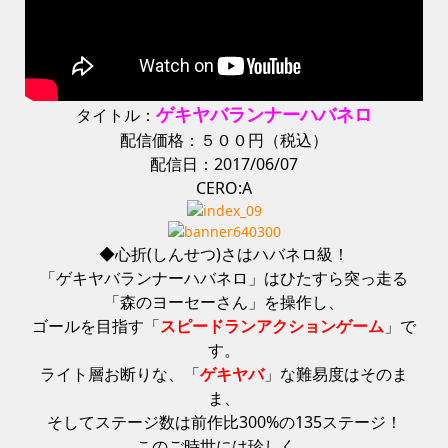
ゲキヤバランナーハバネロ
タイトル：
配信価格：５００円（税込）
配信日：2017/06/07
CERO:A
◆心折(しんせつ)さはハバネロ級！
「ゲキヤバランナーハバネロ」はひたすら突っ走る
「森のヨーセーさん」を操作し、
ゴールを目指す「
スピードランアクションゲーム
」で
す。
ライト層お断りな、「
ゲキヤバ
」な難易度はそのま
ま、
そしてステージ数は前作比300%の135ステージ！
このご時世には珍しく、