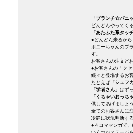
「ブランチ☆パニ
どんどんやってく
「あたふた系タッ
●どんどん来るか
ボニーちゃんのブ
す。
お客さんの注文ど
●お客さんの「クセ
続々と登場するお
たとえば
「シェフ
「学者さん」
はず
「くちゃいおっち
供してあげましょ
全てのお客さんに
冷静に状況判断す
●４コママンガで、
いくつかステージ