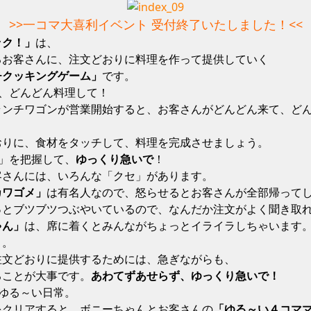
>>一コマ大喜利イベント 受付終了いたしました！<<
ック！」
は、
るお客さんに、注文どおりに料理を作って提供していく
チクッキングゲーム」
です。
ら、どんどん料理して！
ランチワゴンが営業開始すると、お客さんがどんどん来て、ど
おりに、食材をタッチして、料理を完成させましょう。
」を把握して、
ゆっくり急いで
！
客さんには、いろんな「クセ」があります。
カワゴメ」
は有名人なので、怒らせるとお客さんが全部帰って
っとブツブツつぶやいているので、なんだか注文がよく聞き取
ゃん」
は、席に着くとみんながちょっとイライラしちゃいます
う。
注文どおりに提供するためには、急ぎながらも、
ることが大事です。
あわてずあせらず、ゆっくり急いで！
ゆる～い日常。
をクリアすると、ボニーちゃんとお客さんの
「ゆる～い４コマ