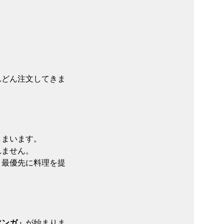
んどん注文してきま
しまいます。
れません。
。最優先に料理を提
マンガ」
が始まりま