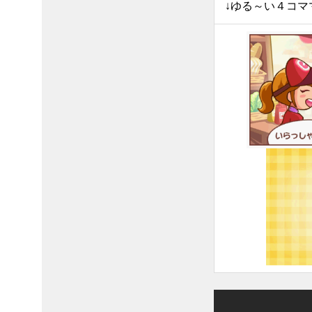
↓ゆる～い４コマ